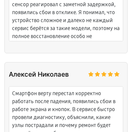
сенсор реагировал с заметной задержкой,
появились сбои в отклике. Я понимал, что
устройство сложное и далеко не каждый
сервис берётся за такие модели, поэтому на
полное восстановление особо не
рассчитывал. В сервисном центре провели
углублённую диагностику,
профессиональную очистку от влаги и
коррозии, тщательно протестировали все
Алексей Николаев
модули. В итоге смартфон удалось
полностью восстановить без потери
функциональности. Результат приятно
Смартфон верту перестал корректно
удивил — видно, что специалисты
работать после падения, появились сбои в
действительно разбираются в таких
работе экрана и кнопок. В сервисе быстро
устройствах и работают аккуратно.
провели диагностику, объяснили, какие
узлы пострадали и почему ремонт будет